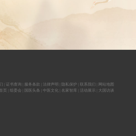
们
|
证书查询
|
服务条款
|
法律声明
|
隐私保护
|
联系我们
|
网站地图
首页
|
组委会
|
国医头条
|
中医文化
|
名家智库
|
活动展示
|
大国访谈