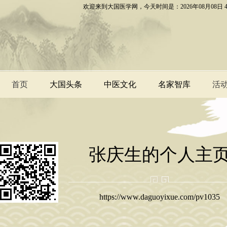
欢迎来到大国医学网，今天时间是：2026年08月08日
首页
大国头条
中医文化
名家智库
活
大国头条
业界资讯
特色疗法
中医养生
大国医家
中医方剂
各地专家
民族
张庆生的个人主
https://www.daguoyixue.com/pv1035