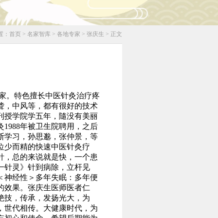
置：
首页
> 名家智库 > 各地专家 > 张庆生 > 正文
世家。特色擅长中医针灸治疗疼
聋，中风等，都有很好的技术
，刊授学院学五年，隨没有美丽
1988年被卫生院聘用，之后
断学习，孙思邈，张仲景，等
位少而精的快速中医针灸疗
针，总的来说就是快，一个患
一针灵》针到病除，立杆见
＜神经性＞多年失眠：多年便
很好的效果。张庆生医师医者仁
绝技，传承，发扬光大，为
，世代相传。大健康时代，为