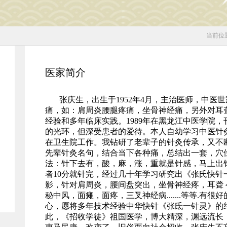
当前位
医家简介
张庆生，出生于1952年4月，主治医师，中医
痛，如：肩周炎腰腿疼痛，坐骨神经痛，另外对耳
经验和多年临床实践。1989年在黑龙江中医学院
的光环，但深受患者的爱待。本人自幼学习中医针灸
在卫生院工作。我钻研了老辈子的针灸传承，又不
先辈针灸名句，结合当下各种痛，总结出一套，穴
法：针下去有，酸，麻，涨，重就是针感，马上出
者10分就针完，经过几十年学习研究出《张氏快针
影，针对肩周炎，腰间盘突出，坐骨神经疼，耳聋
秘中风，面瘫，面疼，三叉神经病.......等等.有
心，愿将多年技术经验中华快针《张氐一针灵》的
此，《招收学徒》祖国医学，博大精深，渊远流长