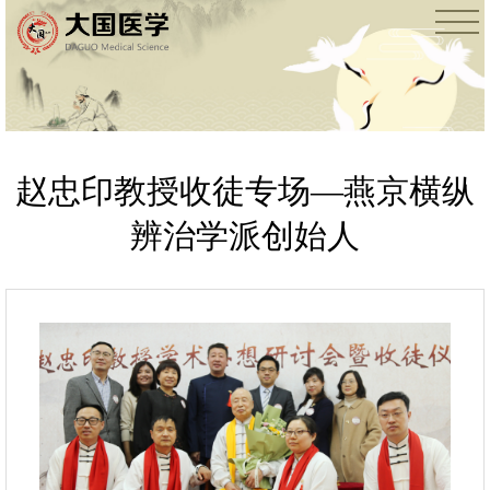
赵忠印教授收徒专场—燕京横纵
辨治学派创始人