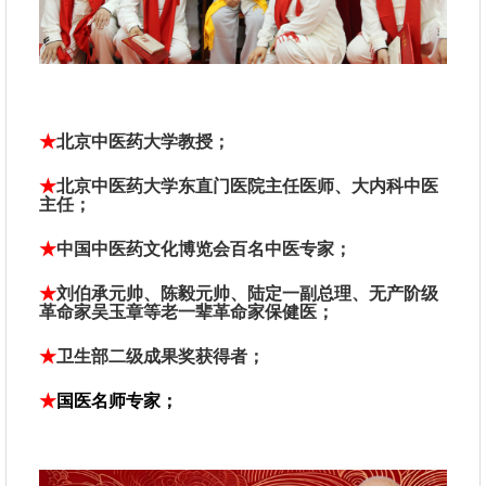
★
北京中医药大学教授
；
★
北京中医药大学
东直门医院主任医师
、
大内科中医
主任
；
★
中国中医药文化博览会百名中医专家
；
★
刘伯承元帅、陈毅元帅、陆定一副总理、无产阶级
革命家吴玉章等老一辈革命家保健医；
★
卫生部二级成果奖获得者；
★
国医名师专家；