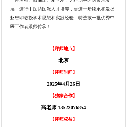
拜名师、跟临床、精医术，为推动中医药传承发
展，进行中医药医派人才培养，更进一步继承和发扬
赵忠印教授学术思想和实践经验，特选拔一批优秀中
医工作者跟师传承！
【
拜师地点】
北京
【
拜师时间】
2025年4
月
2
6
日
【独家
合作
】
高老师
13522076854
【
拜师权益】