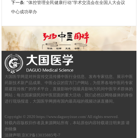
下一条:
“体控管理全民健康行动”学术交流会在全国人大会议
中心成功举办
大国医学网是对外宣传交流传播中医行业信息、发布专家信息、展示中医
药新技术新产品成果、中医会议的官方门户网站，为世界各地中医药专家
搭建宣传推广的学术平台，直接影响中国最具影响力民间中医学术群体的
网站；每次国家级民间中医层面的重大活动，我们必然以网络媒体的身份
进行现场报道，大国医学网拥有国内最高端的视频访谈直播间。
Copyright © 2020 https://www.daguoyixue.com/ All rights reserved.
转载内容版权归作者及来源网站所有，本站原创内容转载请注明来源 请
勿镜像
法律声明
京ICP备13035885号-7