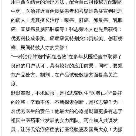
用中西医结合的治疗方法，配合自己祖传秘方配制的
中药，医治好近百例癌症患者和被疑难杂症宣判死刑
的病人！尤其擅长治疗：喉癌、肝癌、卵巢癌、乳腺
癌、直肠癌及脑部肿瘤等！张志荣本人也先后获得：
优秀科技成果奖、癌症康复特别突出贡献奖、创新榜
样、民间特技人才的荣誉！
“一种治疗肿瘤中药组合物”在多年从医经验中取得了
良好的用户认可，具有较好的应用前景，同时，要规
范产品处方、制剂，在产品试验数据方面提高关注
度。
默默奉献，不求回报，是张志荣医生“医者仁心”最好
的诠释；辛勤不倦、不断探索创新，是张志荣作为一
名优秀医生的责任！他最大的心愿是期望更多有志于
祖国中医药事业发展的实力团队、药企加入共谋发
展，让张氏治疗癌症的行医经验惠及国民大众！为振