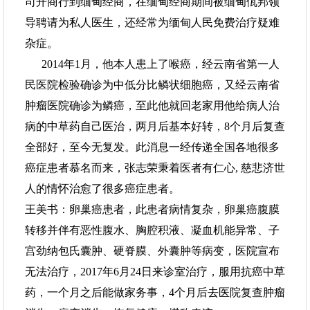
司开商行到缅甸经商，在缅甸经商期间被缅甸佤邦领
导聘请为私人医生，还经常为缅甸人民免费治疗疑难
杂症。
2014年1月，他本人患上了喉癌，经云南省第一人
民医院检验确诊为中低分比鳞状细胞癌，又经云南省
肿瘤医院确诊为鳞癌，至此他就回老家用他给病人治
病的中草药自己医治，两月后基本好转，8个月后复查
全部好，至今无复发。此消息一经传递全国各地很多
癌症患者慕名而来，张志荣秉着医者有仁心, 慈悲济世
人的情怀治愈了很多癌症患者。
王美书：卵巢癌患者，此患者病情复杂，卵巢癌腹膜
转移并伴有恶性腹水、胸腔积液、凝血机能异常、子
宫劲纳包氏囊肿、硬脊膜、外囊肿等病变，医院宣布
无法治疗，2017年6月24日来诊室治疗，服用抗癌中草
药，一个月之后能做家务事，4个月后去医院复查肿瘤